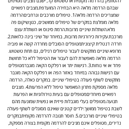
להסתפק בהרדמה מקומית או טשטוש קל, ישנם מצבים מסוימים
שבהם הרדמה מלאה היא הבחירה המועדפת.מצבים רפואיים
שמצריכים הרדמה מלאה1. טיפולים מורכבים ונרחביםהרדמה
מלאה מומלצת במקרים של טיפולים ממושכים, כגון:שיקום פה
מלא.השתלות שיניים מרובות.הרמת סינוס או השתלת עצם
מורכבת.עקירות כירורגיות מרובות, במיוחד של שיני בינה כלואות.2.
חרדה דנטלית קיצוניתמטופלים הסובלים מחרדה קשה או פוביה
מרופא שיניים מתקשים לעבור טיפולים רגילים, גם תחת טשטוש.
הרדמה מלאה מאפשרת להם לעבור את הטיפול ללא כל תחושת
פחד או אי נוחות.3. רגישות יתר או רפלקס הקאה מוגברמטופלים
עם רגישות גבוהה במיוחד באזור הפה או רפלקס הקאה מוגבר
מתקשים לשתף פעולה בטיפולי שיניים. במקרים כאלה, הרדמה
מלאה מספקת פתרון המאפשר טיפול ללא הפרעות.4. מצבים
רפואיים מיוחדיםמטופלים עם בעיות נוירולוגיות או הפרעות
תנועה.מטופלים בעלי מוגבלות פיזית או נפשית שמונעת מהם
לשבת בטיפול ממושך.ילדים קטנים שאינם מסוגלים לשתף פעולה
בטיפולי שיניים מורכבים.5. חוסר תגובה להרדמה מקומיתבמקרים
נדירים, מטופלים אינם מגיבים להרדמה מקומית בצורה מספקת,