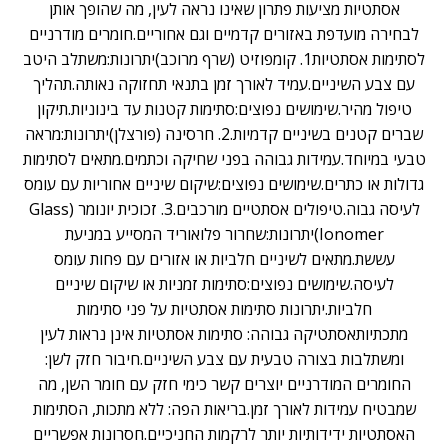
אסתטיות מציעות פתרון שאינו נראה לעין, מה שהופך אותן
לבחירה מועדפת באזורים קדמיים וגם אחוריים.חומרים מודרניים
לסתימות אסתטיות1. קומפוזיט (שרף מרוכב)יתרונות:משתלב היטב
עם צבע השיניים.עמיד לאורך זמן בתנאי תחזוקה נאותה.תהליך
טיפול מהיר.שימושים נפוצים:סתימות קטנות עד בינוניות.תיקון
שברים קטנים בשיניים קדמיות.2. חרסינה (פורצלן)יתרונות:מראה
טבעי במיוחד.עמידות גבוהה בפני שחיקה וכתמים.מתאים לסתימות
גדולות או כתרים.שימושים נפוצים:שיקום שיניים אחוריות עם עומס
לעיסה גבוה.טיפולים אסתטיים מורכבים.3. זכוכית יונומר (Glass
Ionomer)יתרונות:שחרור פלואוריד המסייע במניעת
עששת.מתאים לשיניים חלביות או אזורים עם פחות עומס
לעיסה.שימושים נפוצים:סתימות זמניות או שיקום שיניים
חלביות.יתרונות סתימות אסתטיות על פני סתימות
מתכתיותאסתטיקה גבוהה: סתימות אסתטיות אינן נראות לעין
ומשתלבות בצורה טבעית עם צבע השיניים.חיבור חזק לשן:
החומרים המודרניים יוצרים קשר כימי חזק עם חומר השן, מה
שמבטיח עמידות לאורך זמן.בריאות הפה: ללא מתכות, הסתימות
האסתטיות ידידותיות יותר לרקמות החניכיים.חסרונות אפשריים