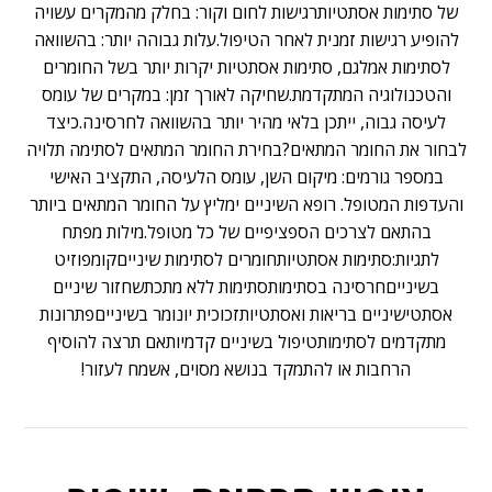
של סתימות אסתטיותרגישות לחום וקור: בחלק מהמקרים עשויה
להופיע רגישות זמנית לאחר הטיפול.עלות גבוהה יותר: בהשוואה
לסתימות אמלגם, סתימות אסתטיות יקרות יותר בשל החומרים
והטכנולוגיה המתקדמת.שחיקה לאורך זמן: במקרים של עומס
לעיסה גבוה, ייתכן בלאי מהיר יותר בהשוואה לחרסינה.כיצד
לבחור את החומר המתאים?בחירת החומר המתאים לסתימה תלויה
במספר גורמים: מיקום השן, עומס הלעיסה, התקציב האישי
והעדפות המטופל. רופא השיניים ימליץ על החומר המתאים ביותר
בהתאם לצרכים הספציפיים של כל מטופל.מילות מפתח
לתגיות:סתימות אסתטיותחומרים לסתימות שינייםקומפוזיט
בשינייםחרסינה בסתימותסתימות ללא מתכתשחזור שיניים
אסתטישיניים בריאות ואסתטיותזכוכית יונומר בשינייםפתרונות
מתקדמים לסתימותטיפול בשיניים קדמיותאם תרצה להוסיף
הרחבות או להתמקד בנושא מסוים, אשמח לעזור!