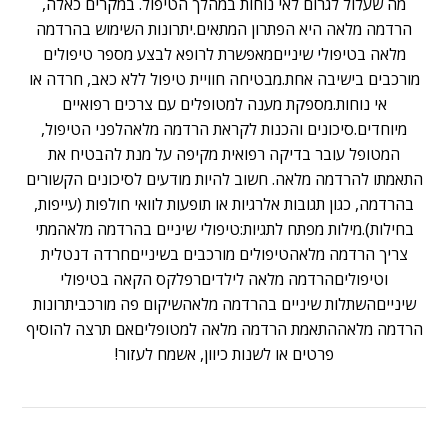
מה שעלול לגרום לאי נוחות במהלך הטיפול. במקרים כאלה,
הרדמה מלאה היא הפתרון המתאים.יתרונות השימוש בהרדמה
מלאה בטיפולי שינייםמאפשרת לרופא לבצע מספר טיפולים
מורכבים בישיבה אחת.מבטיחה חוויית טיפול ללא כאב, חרדה או
אי נוחות.מספקת מענה למטופלים עם צרכים רפואיים
מיוחדים.סיכונים והכנות לקראת הרדמה מלאהלפני הטיפול,
המטופל עובר בדיקה רפואית מקיפה על מנת להבטיח את
התאמתו להרדמה מלאה. חשוב להיות מודעים לסיכונים הקשורים
בהרדמה, כגון תגובות אלרגיות או תופעות לוואי חולפות (עייפות,
בחילות).מילות מפתח לתגיות:טיפולי שיניים בהרדמה מלאהמתי
צריך הרדמה מלאהטיפולים מורכבים בשינייםחרדה דנטלית
וטיפוליםהרדמה מלאה לילדיםרפלקס הקאה בטיפולי
שינייםהשתלות שיניים בהרדמה מלאהשיקום פה מורכביתרונות
הרדמה מלאההתאמת הרדמה מלאה למטופליםאם תרצה להוסיף
פרטים או לשנות כיוון, אשמח לעזור!